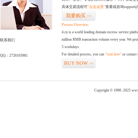
具体交易流程可
“点击这里”
查看或咨询support@
我要购买
>>
Process Overview:
4.cn is a world leading domain escrow service plat
million RMB transaction volume every year. We promi
联系我们
5 workdays.
For detailed process, you can
“visit here”
or contact
QQ：2726103981
BUY NOW
>>
Copyright © 1998 -2025 www