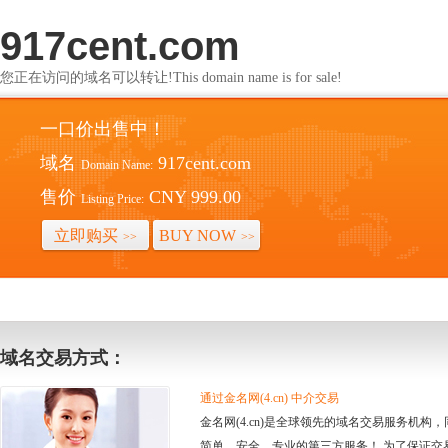
917cent.com
您正在访问的域名可以转让!This domain name is for sale!
一口价出售中！
域名
917cent.com
Domain Name:
售价
CNY 999.00
Listing Price:
立即购买
BUY NOW
>>
>>
域名交易方式：
通过金名网(4.cn) 中介交易
金名网(4.cn)是全球领先的域名交易服务机
简单、安全、专业的第三方服务！ 为了保证交